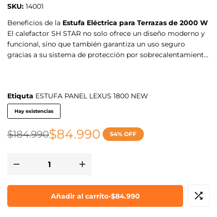
SKU:
14001
Beneficios de la
Estufa Eléctrica para Terrazas de 2000 W
El calefactor SH STAR no solo ofrece un diseño moderno y
funcional, sino que también garantiza un uso seguro
gracias a su sistema de protección por sobrecalentamiento
y su apagado automático en caso de inclinación. Su control
Mostrar más
remoto y pantalla digital facilitan su operación,
permitiendo un ajuste cómodo de la temperatura y
Etiquta
ESTUFA PANEL LEXUS 1800 NEW
temporizador. Su estructura metálica resistente a la
intemperie lo hace perfecto para cualquier entorno exterior.
Hay existencias
$
84.990
$
184.990
54% OFF
Añadir al carrito
-
$
84.990