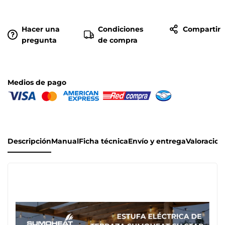
Hacer una
Condiciones
Compartir
pregunta
de compra
Medios de pago
Descripción
Manual
Ficha técnica
Envío y entrega
Valoracion