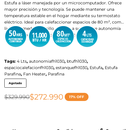
Estufa a láser manejada por un microcomputador. Ofrece
mayor precisión y tecnología. Se puede mantener una
temperatura estable en el hogar mediante su termostato
eléctrico. Ideal para calefaccionar espacios de 80 m², como:
living, comedor y pasillo. Gracias a su potente autonomía
se puede mantener encendida hasta 50 hrs.
Tags:
4 Lts
,
autonomiafh1030
,
btufh1030
,
espaciocalefacionfh1030
,
estanquefh1030
,
Estufa
,
Estufa
Parafina
,
Fan Heater
,
Parafina
Agotado
$
272.990
$
329.990
17% OFF