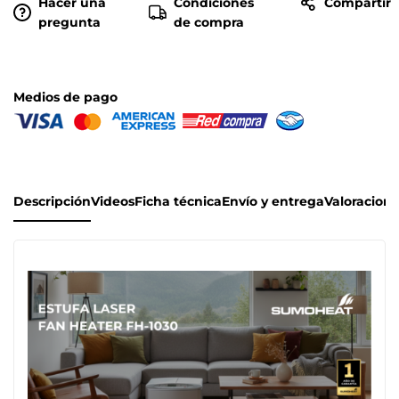
Hacer una
Condiciones
Compartir
pregunta
de compra
Medios de pago
Descripción
Videos
Ficha técnica
Envío y entrega
Valoracione