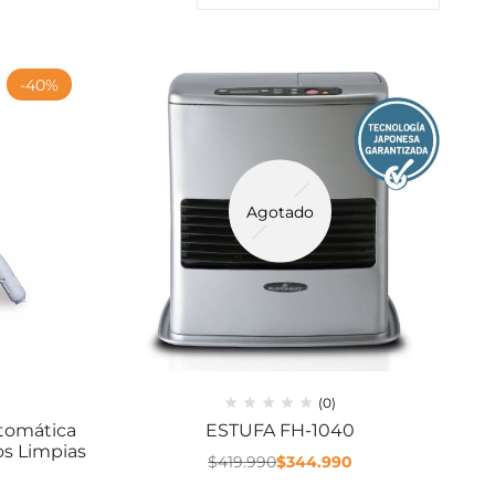
-40%
Agotado
(0)
utomática
ESTUFA FH-1040
os Limpias
$
419.990
$
344.990