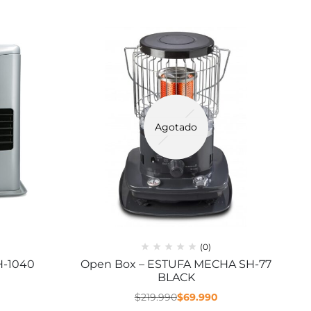
Agotado
(0)
H-1040
Open Box – ESTUFA MECHA SH-77
BLACK
0
$
219.990
$
69.990