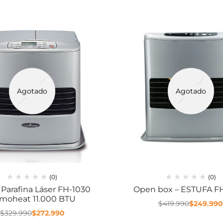
Agotado
Agotado
(0)
(0)
 Parafina Láser FH-1030
Open box – ESTUFA F
moheat 11.000 BTU
$
419.990
$
249.99
$
329.990
$
272.990