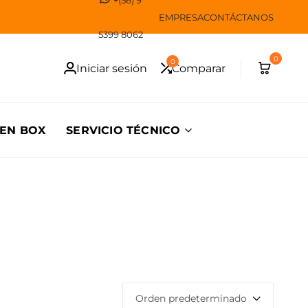
EMPRESA
CONTÁCTANOS
Envío GRATIS a to
5399 8062
0
0
Iniciar sesión
Comparar
EN BOX
SERVICIO TÉCNICO
Orden predeterminado