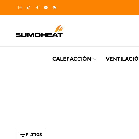
sin interés
Sumoheat
Sumoheat
CALEFACCIÓN
VENTILACI
FILTROS