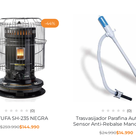
-44%
(0)
(0)
TUFA SH-235 NEGRA
Trasvasijador Parafina A
Sensor Anti-Rebalse Man
$
259.990
$
144.990
$
24.990
$
14.990