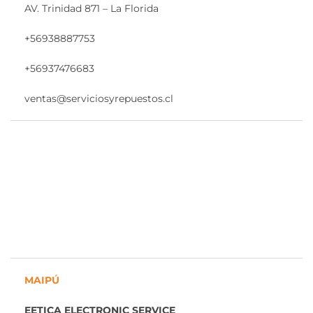
AV. Trinidad 871 – La Florida
+56938887753
+56937476683
ventas@serviciosyrepuestos.cl
MAIPÚ
EETICA ELECTRONIC SERVICE