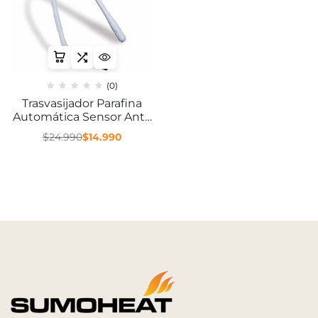
(0)
Trasvasijador Parafina
Automática Sensor Anti-
Rebalse Manos Limpias
$
24.990
$
14.990